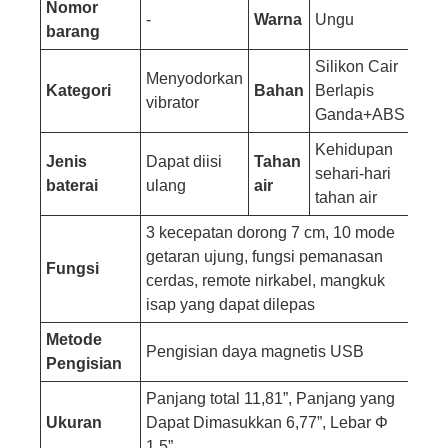
Nomor
-
Warna
Ungu
barang
Silikon Cair
Menyodorkan
Kategori
Bahan
Berlapis
vibrator
Ganda+ABS
Kehidupan
Jenis
Dapat diisi
Tahan
sehari-hari
baterai
ulang
air
tahan air
3 kecepatan dorong 7 cm, 10 mode
getaran ujung, fungsi pemanasan
Fungsi
cerdas, remote nirkabel, mangkuk
isap yang dapat dilepas
Metode
Pengisian daya magnetis USB
Pengisian
Panjang total 11,81”, Panjang yang
Ukuran
Dapat Dimasukkan 6,77”, Lebar Φ
1,5”