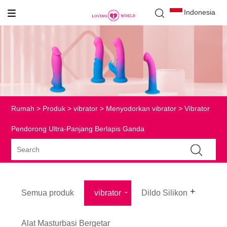
Indonesia
Rumah
>
Produk
>
vibrator
>
Menyodorkan vibrator
> Vibrator
Pendorong Ultra-Panjang Berlapis Ganda
Semua produk
vibrator
Dildo Silikon
Alat Masturbasi Bergetar